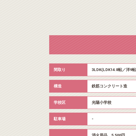
間取り
3LDK(LDK14.8帖／洋9
構造
鉄筋コンクリート造
学校区
光陽小学校
駐車場
-
消火用品 5,500円