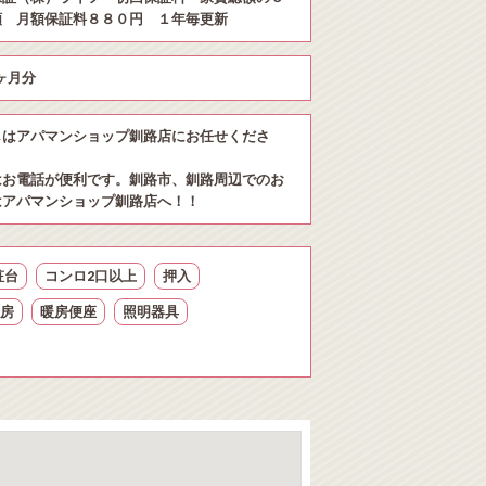
額 月額保証料８８０円 １年毎更新
1ヶ月分
しはアパマンショップ釧路店にお任せくださ
はお電話が便利です。釧路市、釧路周辺でのお
はアパマンショップ釧路店へ！！
粧台
コンロ2口以上
押入
房
暖房便座
照明器具