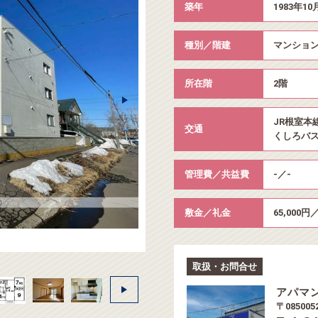
築年
1983年10
種別／階建
マンション
所在階
2階
JR根室本
交通
くしろバス
管理費／共益費
-／-
敷金／礼金
65,000円／
取扱・お問合せ
アパマ
〒08500