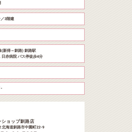
月
／3階建
線(新得～釧路) 釧路駅
 日赤病院 バス停徒歩4分
-
ンショップ釧路店
52 北海道釧路市中園町22-9