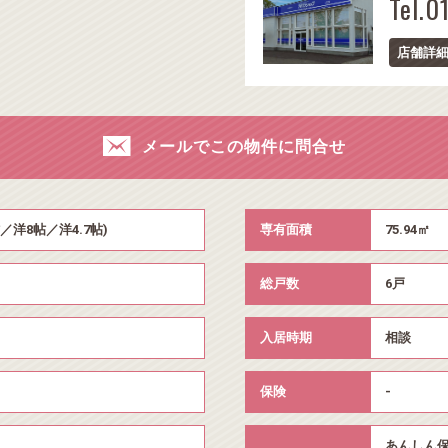
Tel.0
店舗詳
メールでこの物件に問合せ
帖／洋8帖／洋4.7帖)
専有面積
75.94㎡
総戸数
6戸
入居時期
相談
保険
-
あんしん