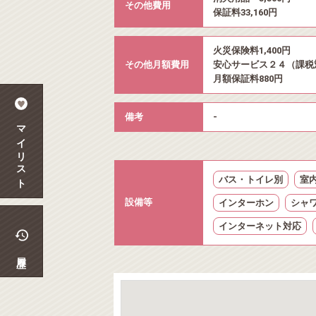
その他費用
保証料33,160円
火災保険料1,400円
その他月額費用
安心サービス２４（課税対
月額保証料880円
備考
-
マイリスト
バス・トイレ別
室
設備等
インターホン
シャ
インターネット対応
履歴