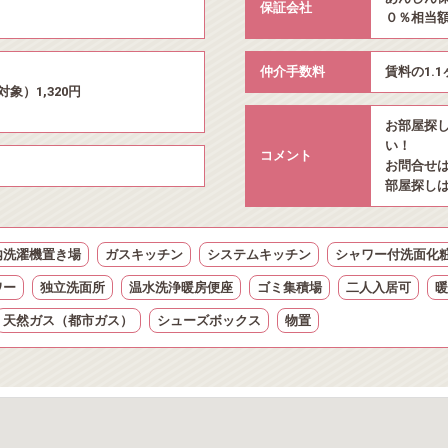
保証会社
０％相当
仲介手数料
賃料の1.
象）1,320円
お部屋探
い！
コメント
お問合せ
部屋探し
内洗濯機置き場
ガスキッチン
システムキッチン
シャワー付洗面化
ワー
独立洗面所
温水洗浄暖房便座
ゴミ集積場
二人入居可
暖
天然ガス（都市ガス）
シューズボックス
物置