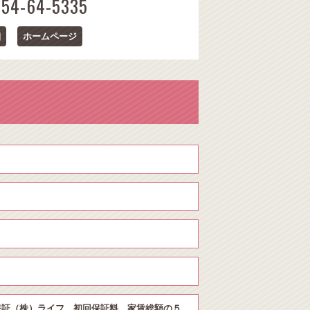
154-64-5335
細
ホームページ
保証（株）ライフ 初回保証料 家賃総額の５