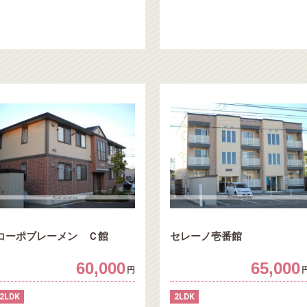
コーポブレーメン Ｃ館
セレーノ壱番館
60,000
65,000
円
2LDK
2LDK