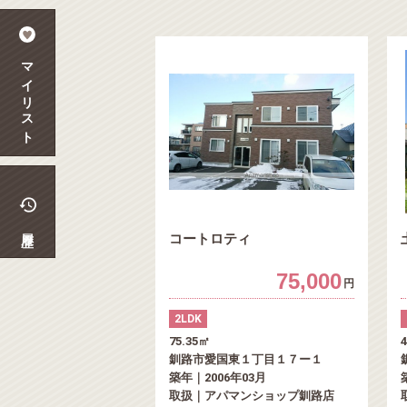
マイリスト
履歴
コートロティ
75,000
円
2LDK
75.35㎡
釧路市愛国東１丁目１７ー１
築年｜2006年03月
取扱｜アパマンショップ釧路店