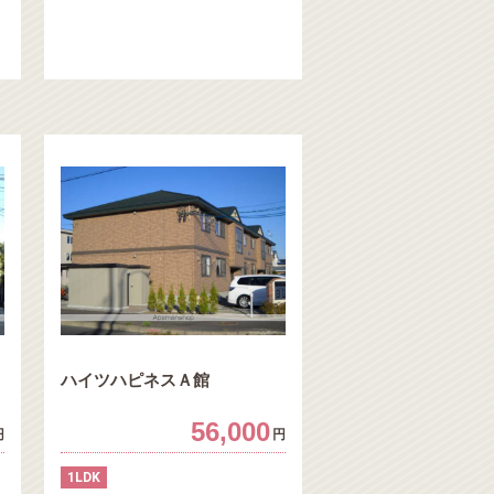
ハイツハピネスＡ館
56,000
円
円
1LDK