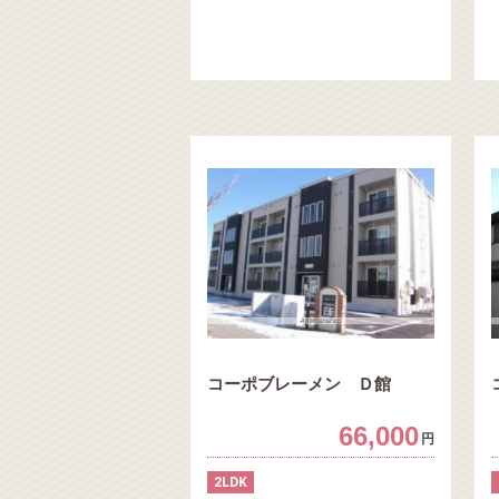
コーポブレーメン Ｄ館
66,000
円
2LDK