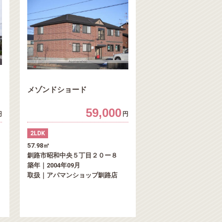
メゾンドショード
59,000
円
円
2LDK
57.98㎡
釧路市昭和中央５丁目２０ー８
築年｜2004年09月
取扱｜アパマンショップ釧路店