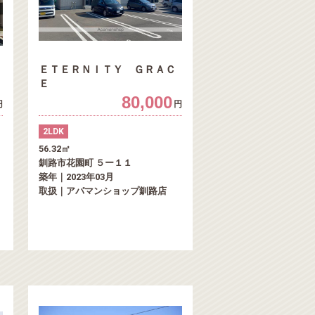
ＥＴＥＲＮＩＴＹ ＧＲＡＣ
Ｅ
80,000
円
円
2LDK
56.32㎡
釧路市花園町 ５ー１１
築年｜2023年03月
取扱｜アパマンショップ釧路店