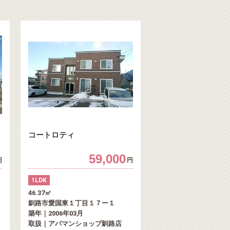
コートロティ
59,000
円
円
1LDK
46.37㎡
釧路市愛国東１丁目１７ー１
築年｜2006年03月
取扱｜アパマンショップ釧路店