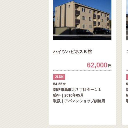
ハイツハピネスＢ館
62,000
円
2LDK
54.55㎡
釧路市鳥取北７丁目６ー１１
築年｜2010年05月
取扱｜アパマンショップ釧路店