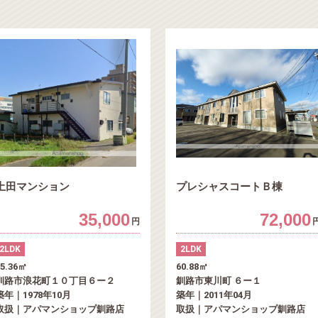
土田マンション
プレシャスコートＢ棟
35,000
72,000
円
2LDK
2LDK
45.36㎡
60.88㎡
釧路市浪花町１０丁目６ー２
釧路市東川町 ６ー１
築年｜1978年10月
築年｜2011年04月
取扱｜アパマンショップ釧路店
取扱｜アパマンショップ釧路店