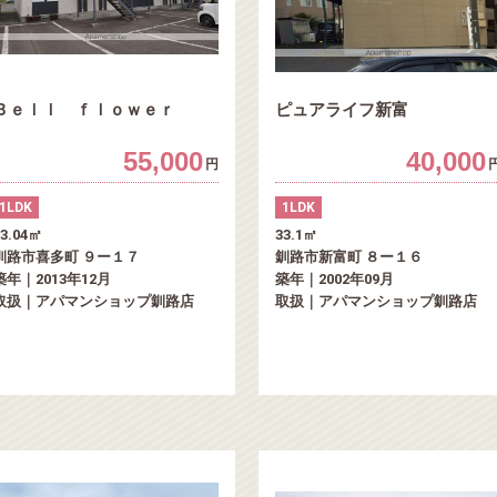
Ｂｅｌｌ ｆｌｏｗｅｒ
ピュアライフ新富
55,000
40,000
円
1LDK
1LDK
43.04㎡
33.1㎡
釧路市喜多町 ９ー１７
釧路市新富町 ８ー１６
築年｜2013年12月
築年｜2002年09月
取扱｜アパマンショップ釧路店
取扱｜アパマンショップ釧路店