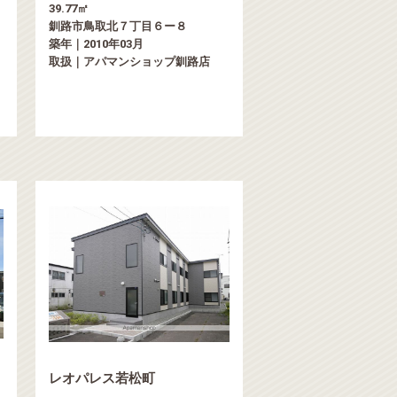
39.77㎡
釧路市鳥取北７丁目６ー８
築年｜2010年03月
取扱｜アパマンショップ釧路店
レオパレス若松町