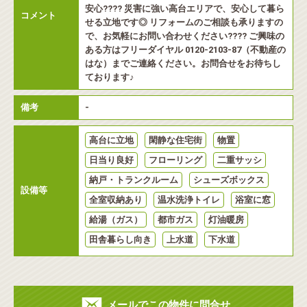
安心???? 災害に強い高台エリアで、安心して暮ら
コメント
せる立地です◎ リフォームのご相談も承りますの
で、お気軽にお問い合わせください???? ご興味の
ある方はフリーダイヤル 0120-2103-87（不動産の
はな）までご連絡ください。お問合せをお待ちし
ております♪
備考
-
高台に立地
閑静な住宅街
物置
日当り良好
フローリング
二重サッシ
納戸・トランクルーム
シューズボックス
設備等
全室収納あり
温水洗浄トイレ
浴室に窓
給湯（ガス）
都市ガス
灯油暖房
田舎暮らし向き
上水道
下水道
メールでこの物件に問合せ