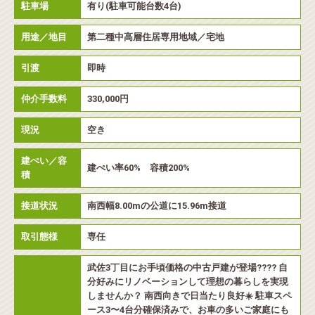
駐車場
有り(駐車可能台数4台)
用途／地目
第二種中高層住居専用地域／宅地
引渡
即時
仲介手数料
330,000円
現況
空き
建ぺい／容
建ぺい率60% 容積200%
積
接道状況
南西幅8.00mの公道に15.96m接道
取引態様
専任
武佐3丁目にお手頃価格の中古戸建が登場???? 自
分好みにリノベーションして理想の暮らしを実現
しませんか？ 南西向きで日当たり良好☀️ 駐車スペ
ース3〜4台分確保済みで、お車の多いご家庭にも