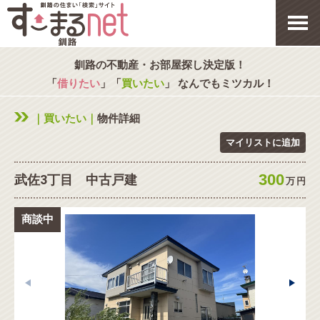
釧路の不動産・お部屋探し決定版！
「
借りたい
」「
買いたい
」 なんでもミツカル！
｜買いたい｜
物件詳細
マイリストに追加
300
武佐3丁目 中古戸建
万
円
商談中