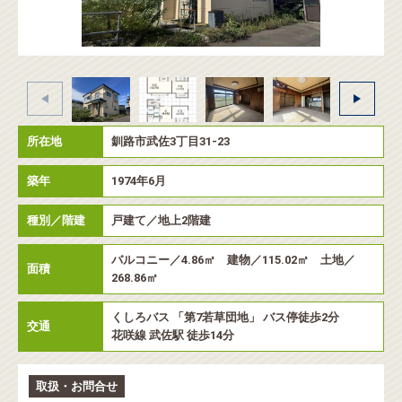
所在地
釧路市武佐3丁目31-23
築年
1974年6月
種別／階建
戸建て／地上2階建
バルコニー／4.86㎡ 建物／115.02㎡ 土地／
面積
268.86㎡
くしろバス 「第7若草団地」 バス停徒歩2分
交通
花咲線 武佐駅 徒歩14分
取扱・お問合せ