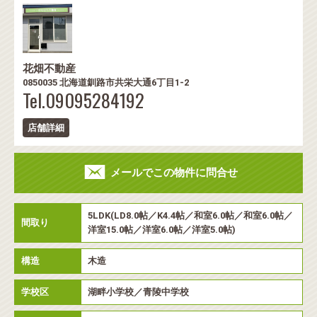
花畑不動産
0850035 北海道釧路市共栄大通6丁目1-2
Tel.09095284192
店舗詳細
メールでこの物件に問合せ
5LDK(LD8.0帖／K4.4帖／和室6.0帖／和室6.0帖／
間取り
洋室15.0帖／洋室6.0帖／洋室5.0帖)
構造
木造
学校区
湖畔小学校／青陵中学校